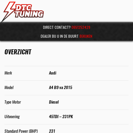
DIRECT CONTACT?
0651252429
DEALER BIJ U IN DE BUURT
BEKIJKEN
OVERZICHT
Merk
Audi
Model
A4 B9 va 2015
Type Motor
Diesel
Uitvoering
45TDI – 231PK
Standard Power (BHP)
231