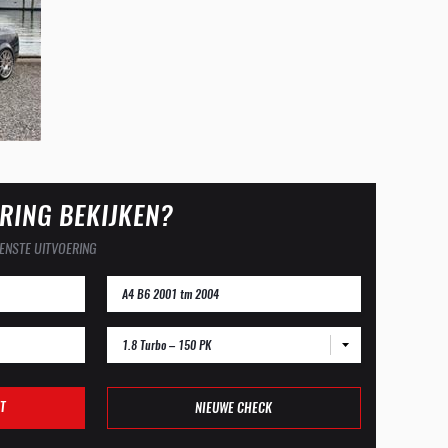
RING BEKIJKEN?
ENSTE UITVOERING
1.8 Turbo – 150 PK
T
NIEUWE CHECK