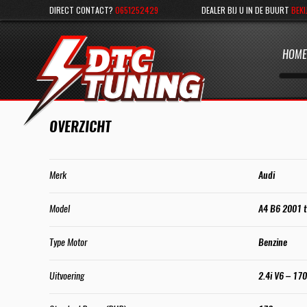
DIRECT CONTACT?
0651252429
DEALER BIJ U IN DE BUURT
BEKI
HOME
OVERZICHT
Merk
Audi
Model
A4 B6 2001 
Type Motor
Benzine
Uitvoering
2.4i V6 – 17