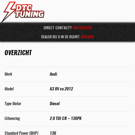
DIRECT CONTACT?
0651252429
DEALER BIJ U IN DE BUURT
BEKIJKEN
OVERZICHT
Merk
Audi
Model
A3 8V va 2012
Type Motor
Diesel
Uitvoering
2.0 TDI CR – 136PK
Standard Power (BHP)
136