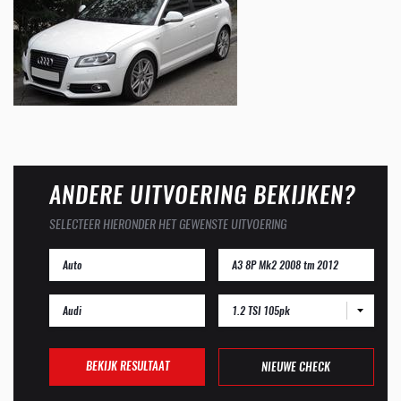
ANDERE UITVOERING BEKIJKEN?
SELECTEER HIERONDER HET GEWENSTE UITVOERING
1.2 TSI 105pk
BEKIJK RESULTAAT
NIEUWE CHECK