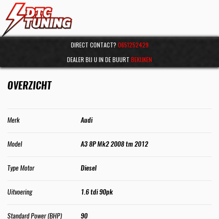
DIRECT CONTACT?
0651252429
DEALER BIJ U IN DE BUURT
BEKIJKEN
OVERZICHT
Merk
Audi
Model
A3 8P Mk2 2008 tm 2012
Type Motor
Diesel
Uitvoering
1.6 tdi 90pk
Standard Power (BHP)
90