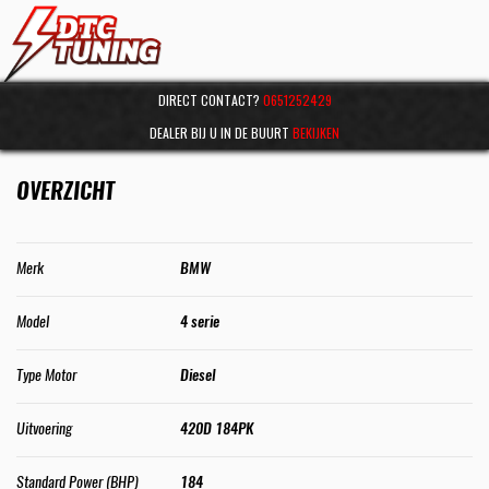
DIRECT CONTACT?
0651252429
DEALER BIJ U IN DE BUURT
BEKIJKEN
OVERZICHT
Merk
BMW
Model
4 serie
Type Motor
Diesel
Uitvoering
420D 184PK
Standard Power (BHP)
184