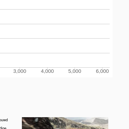
bouwd
dige