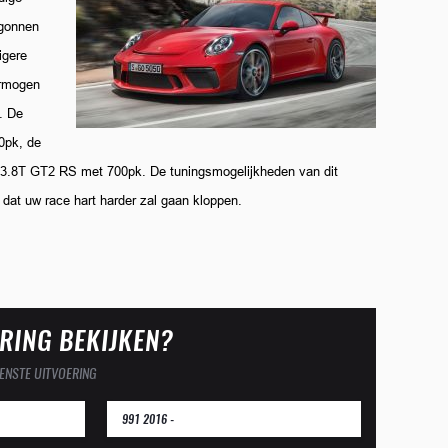
egonnen
igere
ermogen
. De
0pk, de
de 3.8T GT2 RS met 700pk. De tuningsmogelijkheden van dit
dat uw race hart harder zal gaan kloppen.
RING BEKIJKEN?
ENSTE UITVOERING