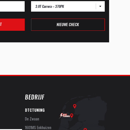
3.0T Carrera – 370PK
T
NIEUWE CHECK
BEDRIJF
DTCTUNING
De Zwaan
1601MS Enkhuizen