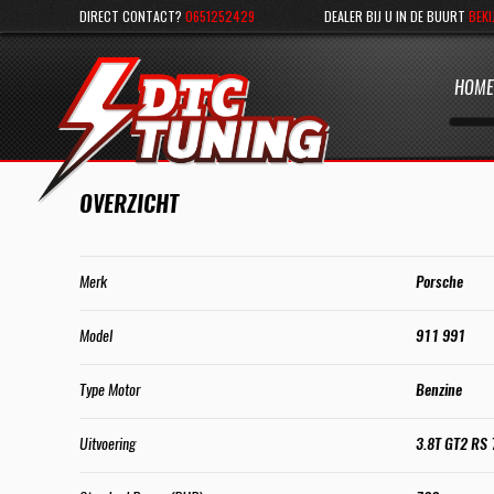
DIRECT CONTACT?
0651252429
DEALER BIJ U IN DE BUURT
BEKI
HOME
OVERZICHT
Merk
Porsche
Model
911 991
Type Motor
Benzine
Uitvoering
3.8T GT2 RS