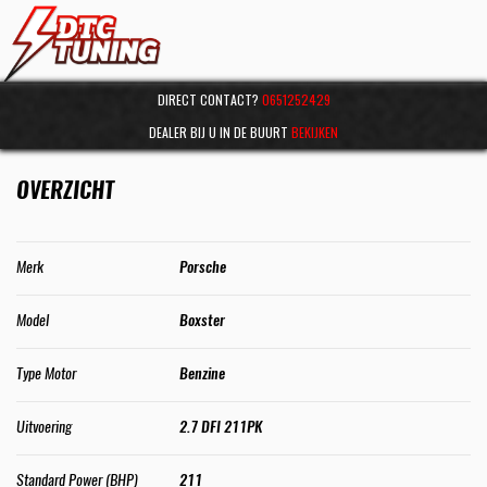
DIRECT CONTACT?
0651252429
DEALER BIJ U IN DE BUURT
BEKIJKEN
OVERZICHT
Merk
Porsche
Model
Boxster
Type Motor
Benzine
Uitvoering
2.7 DFI 211PK
Standard Power (BHP)
211