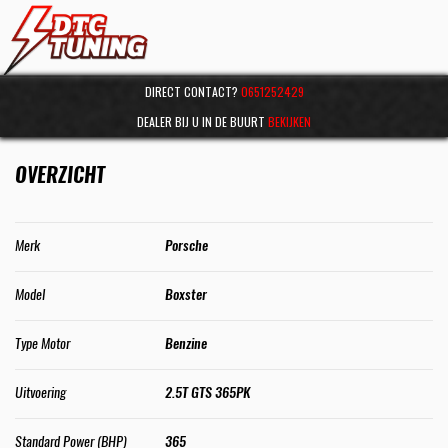
DIRECT CONTACT?
0651252429
DEALER BIJ U IN DE BUURT
BEKIJKEN
OVERZICHT
Merk
Porsche
Model
Boxster
Type Motor
Benzine
Uitvoering
2.5T GTS 365PK
Standard Power (BHP)
365