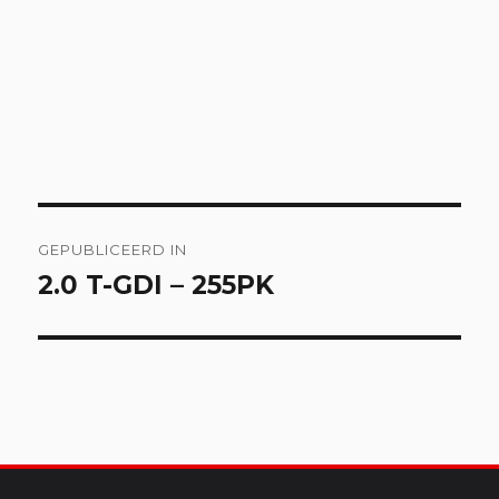
Bericht
GEPUBLICEERD IN
navigatie
2.0 T-GDI – 255PK